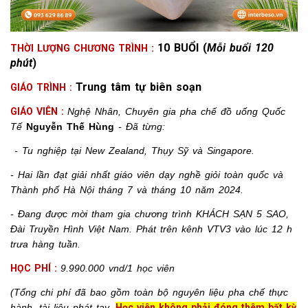
10 BUỔI (
Mỗi buổi 120
THỜI LƯỢNG CHƯƠNG TRÌNH :
phút
)
Trung tâm tự biên soạn
GIÁO TRÌNH :
GIÁO VIÊN :
Nghệ Nhân, Chuyên gia pha chế đồ uống Quốc
Tế
Nguyễn Thế Hùng
- Đã từng:
- Tu nghiệp tại New Zealand, Thụy Sỹ và Singapore.
- Hai lần đạt giải nhất giáo viên dạy nghề giỏi toàn quốc và
Thành phố Hà Nội tháng 7 và tháng 10 năm 2024.
- Đang được mời tham gia chương trình KHÁCH SẠN 5 SAO,
Đài Truyền Hình Việt Nam. Phát trên kênh VTV3 vào lúc 12 h
trưa hàng tuần.
HỌC PHÍ :
9.990.000 vnd/1 học viên
(Tổng chi phí đã bao gồm toàn bộ nguyên liệu pha chế thực
hành, tài liệu phát tay.
Học viên không phải đóng thêm bất kỳ