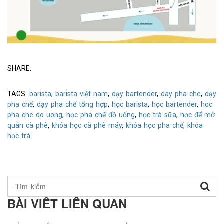
SHARE:
TAGS:
barista
,
barista việt nam
,
dạy bartender
,
day pha che
,
dạy
pha chế
,
dạy pha chế tổng hợp
,
học barista
,
học bartender
,
hoc
pha che do uong
,
học pha chế đồ uống
,
học trà sữa
,
học để mở
quán cà phê
,
khóa học cà phê máy
,
khóa học pha chế
,
khóa
học trà
BÀI VIẾT LIÊN QUAN